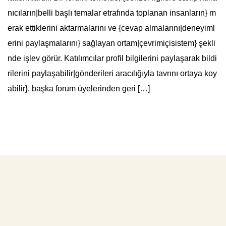
nıcıların|belli başlı temalar etrafında toplanan insanların} m
erak ettiklerini aktarmalarını ve {cevap almalarını|deneyiml
erini paylaşmalarını} sağlayan ortam|çevrimiçisistem} şekli
nde işlev görür. Katılımcılar profil bilgilerini paylaşarak bildi
rilerini paylaşabilir|gönderileri aracılığıyla tavrını ortaya koy
abilir}, başka forum üyelerinden geri […]