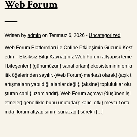
Web Forum
Written by
admin
on Temmuz 6, 2026 -
Uncategorized
Web Forum Platformları ile Online Etkileşimin Gücünü Keşf
edin – Eksiksiz Bilgi Kaynağınız Web Forum altyapısı teme
l bileşenleri} {günümüzün} sanal ortam} ekosisteminin en kr
itik öğelerinden sayılır. {Web Forum} merkezî olarak} {açık t
artışmaların yapıldığı alanlar değil}, {aksine} topluluklar olu
şturan canlı} uzamlarıdır}. Web Forum açmayı {düşünen işl
etmeler} genellikle bunu unuturlar}: kalıcı etki} mevcut orta
mda} forum altyapısının} sunacağı} sürekli […]