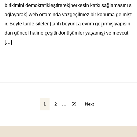
birikimini demokratikleştirerek|herkesin katkı sağlamasını s
ağlayarak} web ortamında vazgeçilmez bir konuma gelmişt
ir. Böyle türde siteler {tarih boyunca evrim geçirmiş|yapısın
dan güncel haline çeşitli dönüşümler yaşamış} ve mevcut
[…]
Yazı
…
1
2
59
Next
sayfalaması