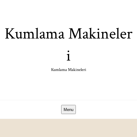
Skip
to
content
Kumlama Makineler
i
Kumlama Makineleri
Menu