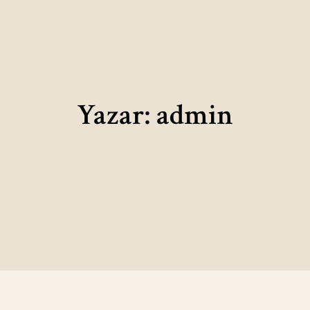
Yazar:
admin