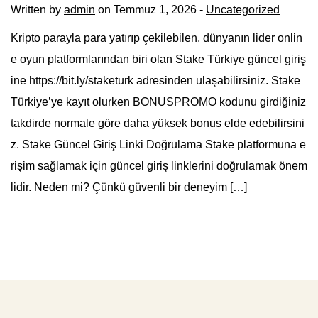
Written by
admin
on Temmuz 1, 2026 -
Uncategorized
Kripto parayla para yatırıp çekilebilen, dünyanın lider onlin
e oyun platformlarından biri olan Stake Türkiye güncel giriş
ine https://bit.ly/staketurk adresinden ulaşabilirsiniz. Stake
Türkiye’ye kayıt olurken BONUSPROMO kodunu girdiğiniz
takdirde normale göre daha yüksek bonus elde edebilirsini
z. Stake Güncel Giriş Linki Doğrulama Stake platformuna e
rişim sağlamak için güncel giriş linklerini doğrulamak önem
lidir. Neden mi? Çünkü güvenli bir deneyim […]