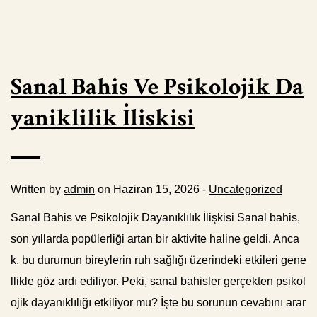
Sanal Bahis Ve Psikolojik Da
yaniklilik İliskisi
Written by
admin
on Haziran 15, 2026 -
Uncategorized
Sanal Bahis ve Psikolojik Dayanıklılık İlişkisi Sanal bahis,
son yıllarda popülerliği artan bir aktivite haline geldi. Anca
k, bu durumun bireylerin ruh sağlığı üzerindeki etkileri gene
llikle göz ardı ediliyor. Peki, sanal bahisler gerçekten psikol
ojik dayanıklılığı etkiliyor mu? İşte bu sorunun cevabını arar