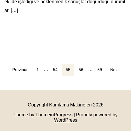
ekilde işlediği ve beklenmedik sonuçlar doğurduğu duruml
arı […]
Yazı
…
…
Previous
1
54
55
56
59
Next
sayfalaması
Copyright Kumlama Makineleri 2026
Theme by ThemeinProgress
| Proudly powered by
WordPress