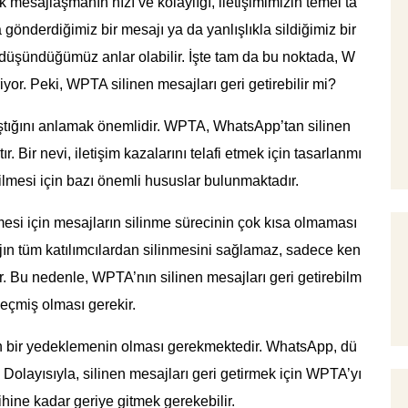
 mesajlaşmanın hızı ve kolaylığı, iletişimimizin temel ta
 gönderdiğimiz bir mesajı ya da yanlışlıkla sildiğimiz bir
düşündüğümüz anlar olabilir. İşte tam da bu noktada, W
or. Peki, WPTA silinen mesajları geri getirebilir mi?
ştığını anlamak önemlidir. WPTA, WhatsApp’tan silinen
tır. Bir nevi, iletişim kazalarını telafi etmek için tasarlanmı
bilmesi için bazı önemli hususlar bulunmaktadır.
lmesi için mesajların silinme sürecinin çok kısa olmaması
jın tüm katılımcılardan silinmesini sağlamaz, sadece ken
r. Bu nedenle, WPTA’nın silinen mesajları geri getirebilm
geçmiş olması gerekir.
in bir yedeklemenin olması gerekmektedir. WhatsApp, dü
. Dolayısıyla, silinen mesajları geri getirmek için WPTA’yı
ihine kadar geriye gitmek gerekebilir.