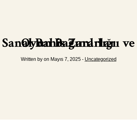
Sanal Bahis Zararları ve Oyun Bağımlılığı
Written by on Mayıs 7, 2025 -
Uncategorized