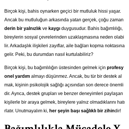
Birçok kişi, bahis oynarken geçici bir mutluluk hissi yaşar.
Ancak bu mutluluğun arkasında yatan gerçek, çoğu zaman
derin bir yalnızlık
ve
kaygı
duygusudur. Bahis bağımlılığı,
bireylerin sosyal çevrelerinden uzaklaşmasına neden olabi
lir. Arkadaşlık ilişkileri zayıflar, aile bağları kopma noktasına
gelir. Peki, bu durumdan nasıl kurtulabiliriz?
Birçok kişi, bu bağımlılığın üstesinden gelmek için
profesy
onel yardım
almayı düşünmez. Ancak, bu tür bir destek al
mak, kişinin psikolojik sağlığı açısından son derece önemli
dir. Ayrıca, destek grupları ve benzer deneyimleri paylaşan
kişilerle bir araya gelmek, bireylere yalnız olmadıklarını hatı
rlatır. Unutmayalım ki,
her şeyin başı sağlıklı bir zihin
dir!
Bağımlılıkla Mücadele Y