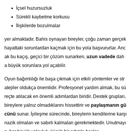
İçsel huzursuzluk
Sürekli kaybetme korkusu
İlişkilerde bozulmalar
yer almaktadır. Bahis oynayan bireyler, çoğu zaman gerçek
hayattaki sorunlardan kaçmak için bu yola başvururlar. Anc
ak bu kaçış, geçici bir çözüm sunarken,
uzun vadede
dah
a büyük sorunlara yol açabilir.
Oyun bağımlılığı ile başa çıkmak için etkili yöntemler ve str
atejiler oldukça önemlidir. Profesyonel yardım almak, bu sü
reçte atılacak en önemli adımlardan biridir. Destek grupları,
bireylere yalnız olmadıklarını hissettirir ve
paylaşmanın gü
cünü
sunar. İyileşme sürecinde, bireylerin kendilerine karşı
nazik olmaları ve sabırlı kalmaları gerekmektedir. Unutmayı