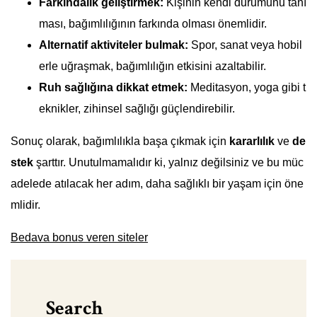
Farkındalık geliştirmek:
Kişinin kendi durumunu tanı
ması, bağımlılığının farkında olması önemlidir.
Alternatif aktiviteler bulmak:
Spor, sanat veya hobil
erle uğraşmak, bağımlılığın etkisini azaltabilir.
Ruh sağlığına dikkat etmek:
Meditasyon, yoga gibi t
eknikler, zihinsel sağlığı güçlendirebilir.
Sonuç olarak, bağımlılıkla başa çıkmak için
kararlılık
ve
de
stek
şarttır. Unutulmamalıdır ki, yalnız değilsiniz ve bu müc
adelede atılacak her adım, daha sağlıklı bir yaşam için öne
mlidir.
Bedava bonus veren siteler
Search