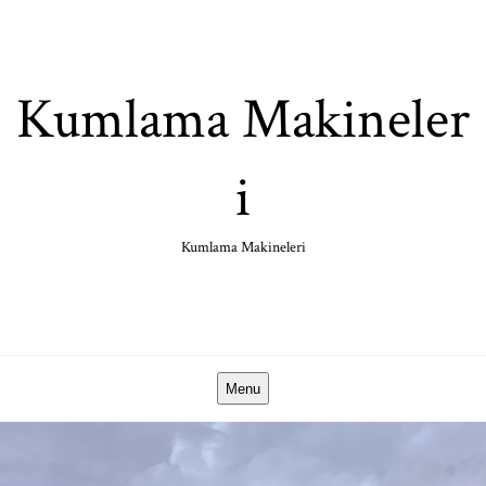
Skip
to
content
Kumlama Makineler
i
Kumlama Makineleri
Menu