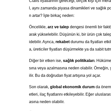
Cialis fiyatlarının geleceği, birçok kişi için me
l, aynı zamanda piyasa dinamikleri ve sağlık pol
n artar? İşte birkaç neden:
Öncelikle,
arz ve talep
dengesi önemli bir faktör
arak yükselebilir. Düşünün ki, bir ürün çok talep
idebilir. Ayrıca,
rekabet
durumu da fiyatları etk
a, üreticiler fiyatları düşürmekte ya da sabit tut
Diğer bir etken ise,
sağlık politikaları
. Hükümet
sına veya azalmasına neden olabilir. Örneğin, y
ilir. Bu da doğrudan fiyat artışına yol açar.
Son olarak,
global ekonomik durum
da önemli
etleri, ilaç fiyatlarını etkileyebilir. Eğer ulusla
asına neden olabilir.