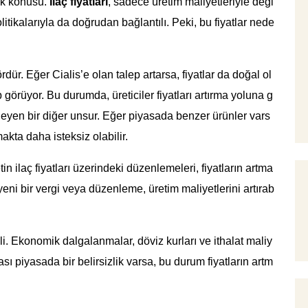
rak konusu.
İlaç fiyatları
, sadece üretim maliyetleriyle deği
itikalarıyla da doğrudan bağlantılı. Peki, bu fiyatlar nede
dür. Eğer Cialis’e olan talep artarsa, fiyatlar da doğal ol
 görüyor. Bu durumda, üreticiler fiyatları artırma yoluna g
ileyen bir diğer unsur. Eğer piyasada benzer ürünler vars
makta daha isteksiz olabilir.
in ilaç fiyatları üzerindeki düzenlemeleri, fiyatların artma
eni bir vergi veya düzenleme, üretim maliyetlerini artırab
. Ekonomik dalgalanmalar, döviz kurları ve ithalat maliy
rarası piyasada bir belirsizlik varsa, bu durum fiyatların artm